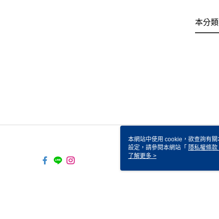
本分類
本網站中使用 cookie，欲查詢有關
設定，請參閱本網站「
隱私權條款
使用 cookie。
了解更多 >