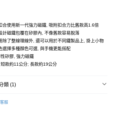
次付款
付款
扣合使用新一代強力磁鐵, 吸附扣合力比舊款高1.6倍
設計磁鐵包覆在矽膠內, 不像舊款容易脫落
用除了整線理線外, 還可以用於不同鐵製品上, 掛上小物
色選擇多種顏色可選, 與手機更能搭配
彈性矽膠, 強力磁鐵
 短款約11公分; 長款約19公分
類 (1)
理線與固定座
付款
客服
0，滿NT$599(含以上)免運費
家取貨
0，滿NT$599(含以上)免運費