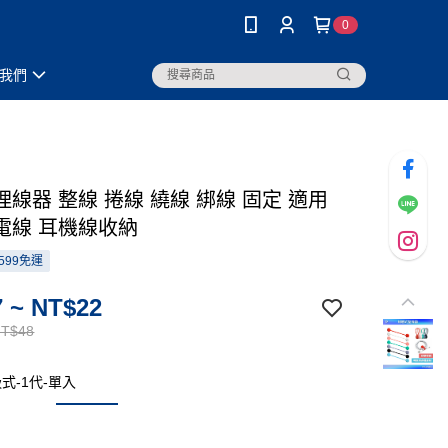
0
我們
線器 整線 捲線 繞線 綁線 固定 適用
電線 耳機線收納
599免運
 ~ NT$22
NT$48
式-1代-單入