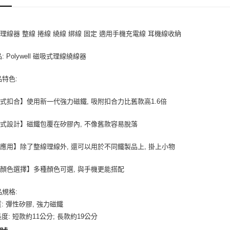
7-11取貨
每筆NT$8
理線器 整線 捲線 繞線 綁線 固定 適用手機充電線 耳機線收納
付款後7-1
每筆NT$8
: Polywell 磁吸式理線繞線器
宅配
品特色:
每筆NT$1
式扣合】使用新一代強力磁鐵, 吸附扣合力比舊款高1.6倍
式設計】磁鐵包覆在矽膠內, 不像舊款容易脫落
應用】除了整線理線外, 還可以用於不同鐵製品上, 掛上小物
顏色選擇】多種顏色可選, 與手機更能搭配
品規格:
質: 彈性矽膠, 強力磁鐵
長度: 短款約11公分; 長款約19公分