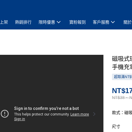
上架
熱銷排行
限時優惠
寶粉報到
客戶服務
關於
磁吸式理
手機充
超取滿NT$
NT$17
NT$38 ~ 
款式：磁吸
尺寸