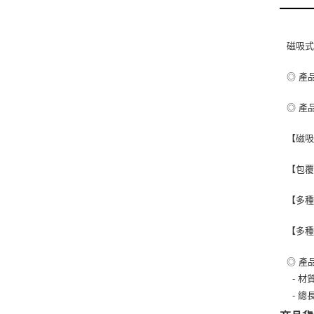
磁吸式
◎ 產品
◎ 產
【磁吸
【包覆
【多種
【多種
◎ 產
- 材
- 總