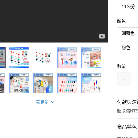
11公分
顏色
湖藍色
粉色
數量
看更多
付款與運
超取滿NT$
付款方式
商品特色