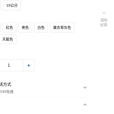
19公分
清除
紀錄
紅色
黑色
白色
薰衣草灰色
天藍色
送方式
599免運