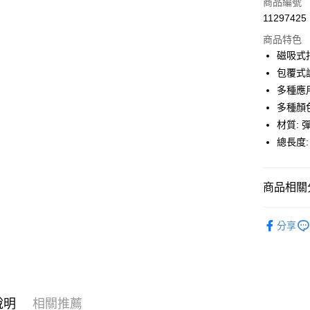
信用卡一
商品編號
11297425
超商取貨
商品特色
LINE Pay
磁吸式
包覆式
Apple Pay
多種應
街口支付
多種顏
材質: 
悠遊付
總長度:
ATM付款
商品相關分
運送方式
生活選品
全家取貨
分享
每筆NT$8
付款後全
每筆NT$8
說明
相關推薦