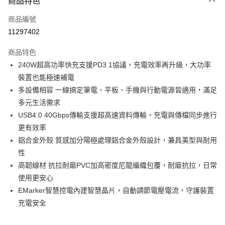
商品特色
信用卡一次付款
商品編號
超商取貨付款
11297402
LINE Pay
商品特色
Apple Pay
240W超高功率快充支援PD3.1協議，充電效率再升級，大功率
裝置也能極速補電
街口支付
多設備相容 一線搞定筆電、平板、手機與行動電源皆適用，滿足
悠遊付
多元生活需求
USB4.0 40Gbps傳輸支援超高速資料傳輸，充電與傳檔同步進行
ATM付款
更有效率
鋁合金外殼 質感加分陽極處理鋁合金外殼設計，兼具美型與耐用
運送方式
性
全家取貨付款
高韌線材 抗拉耐磨PVC加高密度尼龍編織包覆，耐磨抗拉，日常
每筆NT$80，滿NT$599(含以上)免運費
使用更安心
EMarker智慧控電內建智慧晶片，自動調節電壓電流，守護裝置
付款後全家取貨
充電安全
每筆NT$80，滿NT$599(含以上)免運費
7-11取貨付款