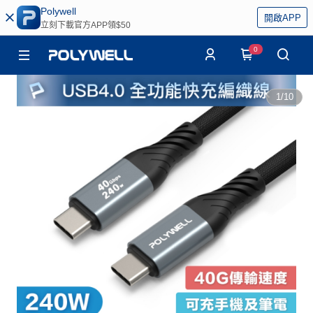
Polywell
開啟APP
立刻下載官方APP領$50
0
1
/
10