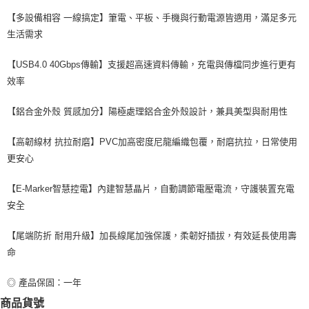
【多設備相容 一線搞定】筆電、平板、手機與行動電源皆適用，滿足多元
生活需求
【USB4.0 40Gbps傳輸】支援超高速資料傳輸，充電與傳檔同步進行更有
效率
【鋁合金外殼 質感加分】陽極處理鋁合金外殼設計，兼具美型與耐用性
【高韌線材 抗拉耐磨】PVC加高密度尼龍編織包覆，耐磨抗拉，日常使用
更安心
【E-Marker智慧控電】內建智慧晶片，自動調節電壓電流，守護裝置充電
安全
【尾端防折 耐用升級】加長線尾加強保護，柔韌好插拔，有效延長使用壽
命
◎ 產品保固：一年
商品貨號