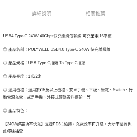
每筆NT$80，滿NT$599(含以上)免運費
詳細說明
相關推薦
付款後7-11取貨
每筆NT$80，滿NT$599(含以上)免運費
USB4 Type-C 240W 40Gbps快充編織傳輸線 可充筆電i16平板
宅配
每筆NT$100，滿NT$599(含以上)免運費
◎ 產品名稱：POLYWELL USB4.0 Type-C 240W 快充編織線
◎ 產品規格：USB Type-C插頭 To Type-C插頭
◎ 產品長度：1米/2米
◎ 適用機種：適用於i15及以上機種、安卓手機、平板、筆電、Switch、行
動電源充電；或是手機、外接式硬碟資料傳輸⋯等
◎ 產品特色：
【240W超高功率快充】支援PD3.1協議，充電效率再升級，大功率裝置也
能極速補電