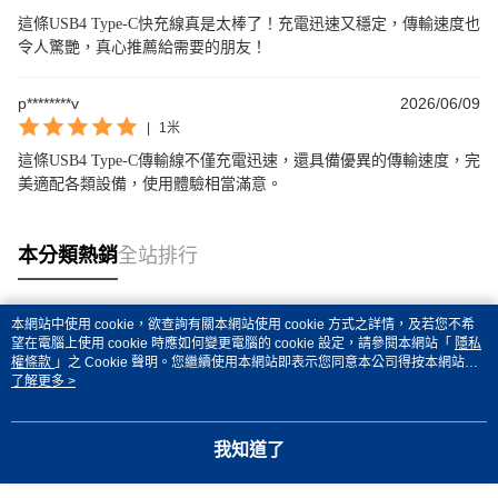
這條USB4 Type-C快充線真是太棒了！充電迅速又穩定，傳輸速度也
令人驚艷，真心推薦給需要的朋友！
p********v
2026/06/09
|
1米
這條USB4 Type-C傳輸線不僅充電迅速，還具備優異的傳輸速度，完
美適配各類設備，使用體驗相當滿意。
本分類熱銷
全站排行
本網站中使用 cookie，欲查詢有關本網站使用 cookie 方式之詳情，及若您不希
熱門標籤
望在電腦上使用 cookie 時應如何變更電腦的 cookie 設定，請參閱本網站「
隱私
權條款
」之 Cookie 聲明。您繼續使用本網站即表示您同意本公司得按本網站使
用條款之 Cookie 聲明使用 cookie。
了解更多 >
我知道了