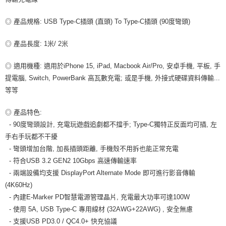
每筆NT$80，滿NT$599(含以上)免運費
付款後7-11取貨
◎ 產品規格: USB Type-C插頭 (直頭) To Type-C插頭 (90度彎頭)
每筆NT$80，滿NT$599(含以上)免運費
◎ 產品長度: 1米/ 2米
宅配
◎ 適用機種: 適用於iPhone 15, iPad, Macbook Air/Pro, 安卓手機, 平板, 手
每筆NT$100，滿NT$599(含以上)免運費
提電腦, Switch, PowerBank 高瓦數充電; 或是手機, 外接式硬碟資料傳輸...
等等
◎ 產品特色:
- 90度彎頭設計, 充電玩遊戲追劇都不擋手; Type-C獨特正反面均可插, 左
手右手玩都不干擾
- 彎頭增加台階, 加長插頭距離, 手機殼不用拆也能正常充電
- 符合USB 3.2 GEN2 10Gbps 高速傳輸速率
- 兩端設備均支援 DisplayPort Alternate Mode 即可進行影音傳輸
(4K60Hz)
- 內建E-Marker PD智慧電源管理晶片, 充電最大功率可達100W
- 使用 5A, USB Type-C 專用線材 (32AWG+22AWG) , 安全無慮
- 支援USB PD3.0 / QC4.0+ 快充協議