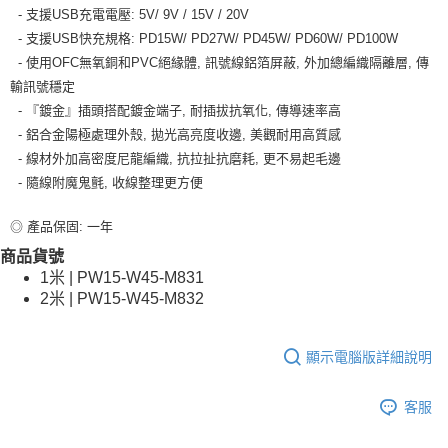
- 支援USB充電電壓: 5V/ 9V / 15V / 20V
- 支援USB快充規格: PD15W/ PD27W/ PD45W/ PD60W/ PD100W
- 使用OFC無氧銅和PVC絕緣體, 訊號線鋁箔屏蔽, 外加總編織隔離層, 傳
輸訊號穩定
- 『鍍金』插頭搭配鍍金端子, 耐插拔抗氧化, 傳導速率高
- 鋁合金陽極處理外殼, 拋光高亮度收邊, 美觀耐用高質感
- 線材外加高密度尼龍編織, 抗拉扯抗磨耗, 更不易起毛邊
- 隨線附魔鬼氈, 收線整理更方便
◎ 產品保固: 一年
商品貨號
1米 | PW15-W45-M831
2米 | PW15-W45-M832
顯示電腦版詳細說明
客服