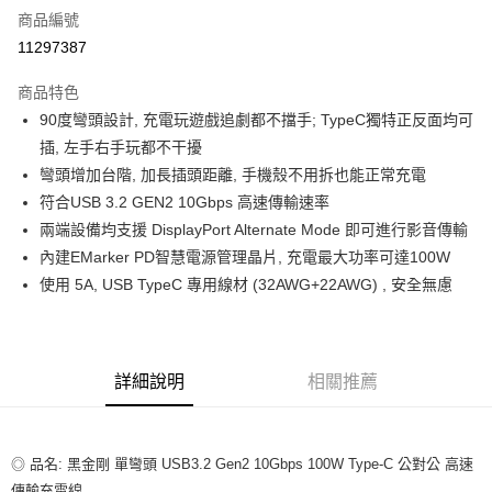
商品編號
超商取貨付款
11297387
LINE Pay
商品特色
Apple Pay
90度彎頭設計, 充電玩遊戲追劇都不擋手; TypeC獨特正反面均可
插, 左手右手玩都不干擾
街口支付
彎頭增加台階, 加長插頭距離, 手機殼不用拆也能正常充電
悠遊付
符合USB 3.2 GEN2 10Gbps 高速傳輸速率
兩端設備均支援 DisplayPort Alternate Mode 即可進行影音傳輸
ATM付款
內建EMarker PD智慧電源管理晶片, 充電最大功率可達100W
使用 5A, USB TypeC 專用線材 (32AWG+22AWG) , 安全無慮
運送方式
全家取貨付款
每筆NT$80，滿NT$599(含以上)免運費
詳細說明
相關推薦
付款後全家取貨
每筆NT$80，滿NT$599(含以上)免運費
◎ 品名: 黑金剛 單彎頭 USB3.2 Gen2 10Gbps 100W Type-C 公對公 高速
7-11取貨付款
傳輸充電線