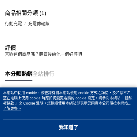
商品相關分類 (1)
行動充電
充電傳輸線
評價
喜歡這個商品嗎？購買後給他一個好評吧
本分類熱銷
全站排行
本網站中使用 cookie，欲查詢有關本網站使用 cookie 方式之詳情，及若您不希
熱門標籤
望在電腦上使用 cookie 時應如何變更電腦的 cookie 設定，請參閱本網站「
隱私
權條款
」之 Cookie 聲明。您繼續使用本網站即表示您同意本公司得按本網站使
用條款之 Cookie 聲明使用 cookie。
了解更多 >
我知道了