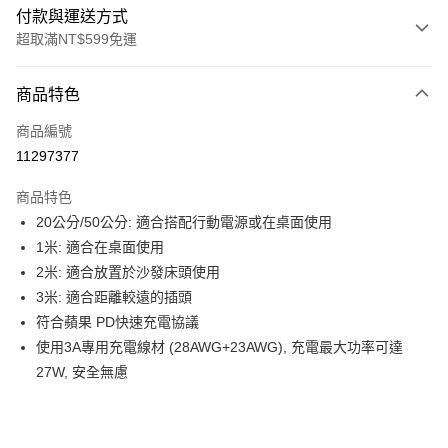
付款與運送方式
超取滿NT$599免運
付款方式
商品特色
信用卡一次付款
商品編號
超商取貨付款
11297377
LINE Pay
商品特色
Apple Pay
20公分/50公分: 適合搭配行動電源或在桌面使用
1米: 適合在桌面使用
街口支付
2米: 適合放置於沙發床頭使用
悠遊付
3米: 適合距離較遠的插頭
符合蘋果 PD快速充電協議
ATM付款
使用3A專用充電線材 (28AWG+23AWG), 充電最大功率可達
27W, 安全無慮
運送方式
全家取貨付款
每筆NT$80，滿NT$599(含以上)免運費