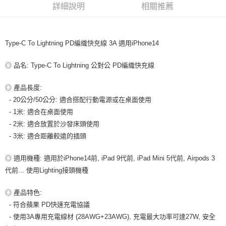
詳細說明
相關推薦
付款後全家取貨
每筆NT$80，滿NT$599(含以上)免運費
Type-C To Lightning PD編織快充線 3A 適用iPhone14
7-11取貨付款
每筆NT$80，滿NT$599(含以上)免運費
◎ 品名: Type-C To Lightning 公對公 PD編織快充線
付款後7-11取貨
◎ 產品長度:
每筆NT$80，滿NT$599(含以上)免運費
- 20公分/50公分: 適合搭配行動電源或在桌面使用
宅配
- 1米: 適合在桌面使用
每筆NT$100，滿NT$599(含以上)免運費
- 2米: 適合放置於沙發床頭使用
- 3米: 適合距離較遠的插頭
◎ 適用機種: 適用於iPhone14前, iPad 9代前, iPad Mini 5代前, Airpods 3
代前... 使用Lighting接頭機種
◎ 產品特色:
- 符合蘋果 PD快速充電協議
- 使用3A專用充電線材 (28AWG+23AWG), 充電最大功率可達27W, 安全